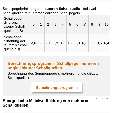
Schallpegelerhöhung der
lauteren Schallquelle
, bei zwei
Schallquellen mit unterschiedlichen Schallpegeln.
Schall­pegel­
differenz
0
1
2
3
4
5
6
7
8
9
10
zweier Schall­
quellen (dB)
Schall­pegel­
erhöhung der
3,0
2,5
2,1
1,8
1,5
1,2
1,0
0,8
0,6
0,5
0,4
lauteren Schall­
quelle(dB)
Berechnungsprogramm - Schallpegel mehreren
ungleichlauter Schallquellen
Berechnung des Summenpegels mehreren ungleichlauter
Schallquellen.
Berechnungsprogramm
nach oben
Energetische Mittelwertbildung von mehreren
Schallquellen