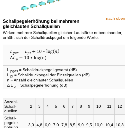
nach oben
Schallpegelerhöhung bei mehreren
gleichlauten Schallquellen
Wirken mehrere Schallquellen gleicher Lautstärke nebeneinander,
erhöht sich der Schalldruckpegel um folgende Werte:
L
= Schalldruckpegel gesamt (dB)
pges
L
= Schalldruckpegel der Einzelquellen (dB)
pi
n = Anzahl gleichlauter Schallquellen
Δ L
= Schallpegelerhöhung (dB)
p
Anzahl­
Schall­
2
3
4
5
6
7
8
9
10
11
12
quellen
Schall­
pegel­er­
3,0
4,8
6,0
7,0
7,8
8,5
9,0
9,5
10,0
10,4
10,8
höhung