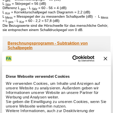
ges
L
= Störpegel = 56 (dB)
Stör
Differenz L
- L
= 60 - 56 = 4 (dB)
ges
Stör
L
= Korrekturschallpegel nach Diagramm = 2,2 (dB)
Kor
L
= Messpegel der zu messenden Schallquelle (dB) - L
Mess
Mess
= L
- L
= 60 - 2,2 = 57,8 (dB)
ges
Kor
Die Bezugswerte sind die Hörschwelle für das menschliche Gehör,
sie entsprechen einem Schalldruckpegel von 0 dB.
Berechnungsprogramm - Subtraktion von
Schallpegeln
Bestimmung des Korrekturpegels zur Subtraktion von
Schallpegeln.
Berechnungsprogramm
Diese Webseite verwendet Cookies
nach oben
Schallwerte
Wir verwenden Cookies, um Inhalte und Anzeigen auf
unsere Website zu analysieren. Außerdem geben wir
Schalldruckpegel
Informationen unserer Website an unsere Partner für
Eine der zentralen Größen in der Akustik ist der Schalldruckpegel,
Werbung und Analysen weiter.
der zur Beschreibung der Lautstärke benötigt wird.
Sie geben die Einwilligung zu unseren Cookies, wenn Sie
Dieser ist als logarithmisches Maß für das Verhältnis zwischen dem
unsere Webseite weiterhin nutzen.
gemessenen Schalldruck und einem Bezugsschalldruck definiert.
Weitere Informationen, auch zur Deaktivierung der