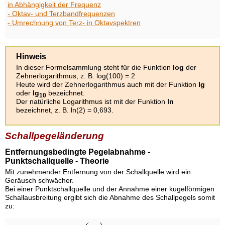
in Abhängigkeit der Frequenz
- Oktav- und Terzbandfrequenzen
- Umrechnung von Terz- in Oktavspektren
Hinweis
In dieser Formelsammlung steht für die Funktion
log
der
Zehnerlogarithmus, z. B. log(100) = 2
Heute wird der Zehnerlogarithmus auch mit der Funktion
lg
oder
lg
bezeichnet.
10
Der natürliche Logarithmus ist mit der Funktion
ln
bezeichnet, z. B. ln(2) = 0,693.
Schallpegeländerung
Entfernungsbedingte Pegelabnahme -
Punktschallquelle - Theorie
Mit zunehmender Entfernung von der Schallquelle wird ein
Geräusch schwächer.
Bei einer Punktschallquelle und der Annahme einer kugelförmigen
Schallausbreitung ergibt sich die Abnahme des Schallpegels somit
zu: