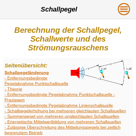
Schallpegel
Berechnung der Schallpegel,
Schallwerte und des
Strömungsrauschens
Seitenübersicht:
Schallpegeländerung
- Entfernungsbedingte
Pegelabnahme Punktschallquelle
- Theorie
- Entfernungsbedingte Pegelabnahme Punktschallquelle -
Praxiswert
- Entfernungsbedingte Pegelabnahme Linienschallquelle
- Schallpegelerhöhung bei mehreren gleichlauten Schallquellen
- Summenpegel von mehreren ungleichlauten Schallquellen
- Energetische Mittelwertbildung von mehreren Schallquellen
- Zulässige Überschreitung des Mitteilungspegels bei zeitlich
begrenztem Betrieb