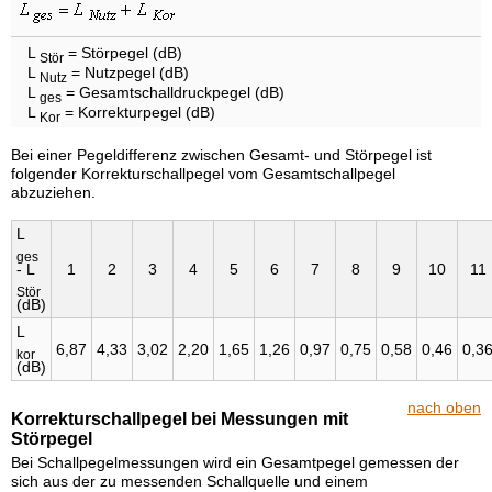
L
= Störpegel (dB)
Stör
L
= Nutzpegel (dB)
Nutz
L
= Gesamtschalldruckpegel (dB)
ges
L
= Korrekturpegel (dB)
Kor
Bei einer Pegeldifferenz zwischen Gesamt- und Störpegel ist
folgender Korrekturschallpegel vom Gesamtschallpegel
abzuziehen.
L
ges
- L
1
2
3
4
5
6
7
8
9
10
11
Stör
(dB)
L
6,87
4,33
3,02
2,20
1,65
1,26
0,97
0,75
0,58
0,46
0,3
kor
(dB)
nach oben
Korrekturschallpegel bei Messungen mit
Störpegel
Bei Schallpegelmessungen wird ein Gesamtpegel gemessen der
sich aus der zu messenden Schallquelle und einem