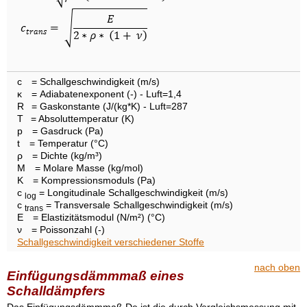
c
= Schallgeschwindigkeit (m/s)
κ
= Adiabatenexponent (-) - Luft=1,4
R
= Gaskonstante (J/(kg*K) - Luft=287
T
= Absoluttemperatur (K)
p
= Gasdruck (Pa)
t
= Temperatur (°C)
ρ
= Dichte (kg/m³)
M
= Molare Masse (kg/mol)
K
= Kompressionsmoduls (Pa)
c
= Longitudinale Schallgeschwindigkeit (m/s)
log
c
= Transversale Schallgeschwindigkeit (m/s)
trans
E
= Elastizitätsmodul (N/m²) (°C)
ν
= Poissonzahl (-)
Schallgeschwindigkeit verschiedener Stoffe
nach oben
Einfügungsdämmmaß eines
Schalldämpfers