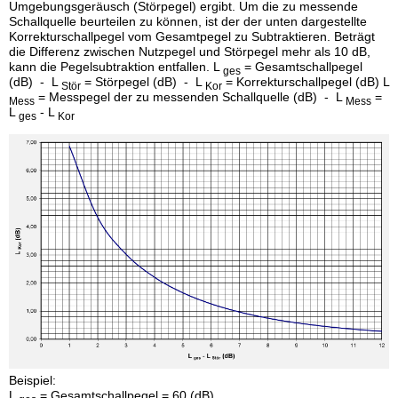
Umgebungsgeräusch (Störpegel) ergibt. Um die zu messende
Schallquelle beurteilen zu können, ist der der unten dargestellte
Korrekturschallpegel vom Gesamtpegel zu Subtraktieren. Beträgt
die Differenz zwischen Nutzpegel und Störpegel mehr als 10 dB,
kann die Pegelsubtraktion entfallen. L
= Gesamtschallpegel
ges
(dB) - L
= Störpegel (dB) - L
= Korrekturschallpegel (dB) L
Stör
Kor
= Messpegel der zu messenden Schallquelle (dB) - L
=
Mess
Mess
L
- L
ges
Kor
Beispiel:
L
= Gesamtschallpegel = 60 (dB)