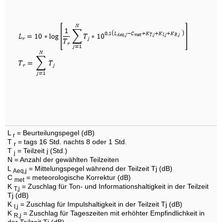
L
= Beurteilungspegel (dB)
r
T
= tags 16 Std. nachts 8 oder 1 Std.
r
T
= Teilzeit j (Std.)
j
N = Anzahl der gewählten Teilzeiten
L
= Mittelungspegel während der Teilzeit Tj (dB)
Aeq,j
C
= meteorologische Korrektur (dB)
met
K
= Zuschlag für Ton- und Informationshaltigkeit in der Teilzeit
T,j
Tj (dB)
K
= Zuschlag für Impulshaltigkeit in der Teilzeit Tj (dB)
I,j
K
= Zuschlag für Tageszeiten mit erhöhter Empfindlichkeit in
R,j