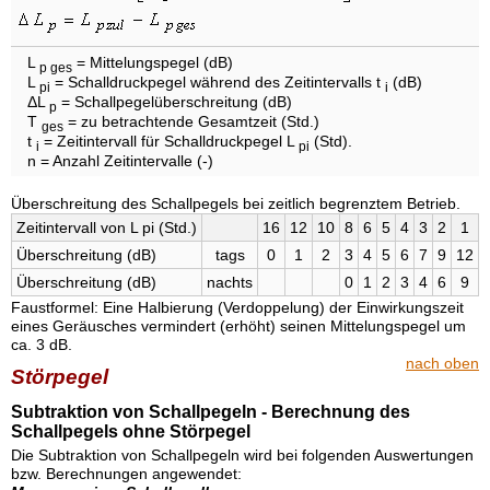
L
= Mittelungspegel (dB)
p ges
L
= Schalldruckpegel während des Zeitintervalls t
(dB)
pi
i
ΔL
= Schallpegelüberschreitung (dB)
p
T
= zu betrachtende Gesamtzeit (Std.)
ges
t
= Zeitintervall für Schalldruckpegel L
(Std).
i
pi
n = Anzahl Zeitintervalle (-)
Überschreitung des Schallpegels bei zeitlich begrenztem Betrieb.
Zeit­inter­vall von L pi (Std.)
16
12
10
8
6
5
4
3
2
1
Über­schreitung (dB)
tags
0
1
2
3
4
5
6
7
9
12
Über­schreitung (dB)
nachts
0
1
2
3
4
6
9
Faustformel: Eine Halbierung (Verdoppelung) der Einwirkungszeit
eines Geräusches vermindert (erhöht) seinen Mittelungspegel um
ca. 3 dB.
nach oben
Störpegel
Subtraktion von Schallpegeln - Berechnung des
Schallpegels ohne Störpegel
Die Subtraktion von Schallpegeln wird bei folgenden Auswertungen
bzw. Berechnungen angewendet: