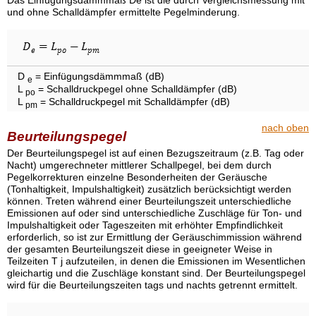
Das Einfügungsdämmmaß De ist die durch Vergleichsmessung mit
und ohne Schalldämpfer ermittelte Pegelminderung.
D
= Einfügungsdämmmaß (dB)
e
L
= Schalldruckpegel ohne Schalldämpfer (dB)
po
L
= Schalldruckpegel mit Schalldämpfer (dB)
pm
nach oben
Beurteilungspegel
Der Beurteilungspegel ist auf einen Bezugszeitraum (z.B. Tag oder
Nacht) umgerechneter mittlerer Schallpegel, bei dem durch
Pegelkorrekturen einzelne Besonderheiten der Geräusche
(Tonhaltigkeit, Impulshaltigkeit) zusätzlich berücksichtigt werden
können. Treten während einer Beurteilungszeit unterschiedliche
Emissionen auf oder sind unterschiedliche Zuschläge für Ton- und
Impulshaltigkeit oder Tageszeiten mit erhöhter Empfindlichkeit
erforderlich, so ist zur Ermittlung der Geräuschimmission während
der gesamten Beurteilungszeit diese in geeigneter Weise in
Teilzeiten T j aufzuteilen, in denen die Emissionen im Wesentlichen
gleichartig und die Zuschläge konstant sind. Der Beurteilungspegel
wird für die Beurteilungszeiten tags und nachts getrennt ermittelt.