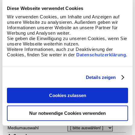
Diese Webseite verwendet Cookies
Eingabewerte:
Wir verwenden Cookies, um Inhalte und Anzeigen auf
WT-Ausführung:
Gegenstrom
unsere Website zu analysieren. Außerdem geben wir
Gleichstrom
Informationen unserer Website an unsere Partner für
Kaltes Medium:
Außenrohr
Werbung und Analysen weiter.
Innenrohr
Sie geben die Einwilligung zu unseren Cookies, wenn Sie
Wärmestrom:
soll berechnet werden
unsere Webseite weiterhin nutzen.
ist bekannt
Weitere Informationen, auch zur Deaktivierung der
Auswahl der bekannten Mediumparameter
Cookies, finden Sie weiter in der
Datenschutzerklärung.
Wärmestrom soll berechnet werden = bei einem Kreislauf 3
Mediumparameter auszuwählen und beim anderen 2
Mediumparameter.
Wärmestrom ist bekannt = bei jedem Kreislauf 2 Mediumparameter
auswählen.
Details zeigen
Kalte Seite
Volumenstrom
Temperatur Eintritt
Temperatur Austritt
Mediumauswahl
Cookies zulassen
Rohrmaterial
Warme Seite
Volumenstrom
Nur notwendige Cookies verwenden
Temperatur Eintritt
Temperatur Austritt
Mediumauswahl