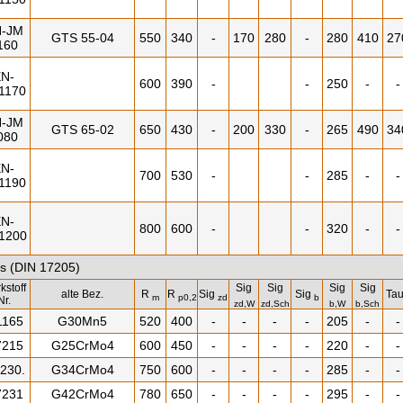
-JM
GTS 55-04
550
340
-
170
280
-
280
410
27
160
N-
600
390
-
-
250
-
-
1170
-JM
GTS 65-02
650
430
-
200
330
-
265
490
34
080
N-
700
530
-
-
285
-
-
1190
N-
800
600
-
-
320
-
-
1200
s (DIN 17205)
kstoff
Sig
Sig
Sig
Sig
alte Bez.
R
R
Sig
Sig
Ta
m
p0,2
zd
b
Nr.
zd,W
zd,Sch
b,W
b,Sch
1165
G30Mn5
520
400
-
-
-
-
205
-
-
7215
G25CrMo4
600
450
-
-
-
-
220
-
-
7230.
G34CrMo4
750
600
-
-
-
-
285
-
-
7231
G42CrMo4
780
650
-
-
-
-
295
-
-