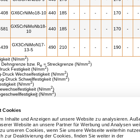
4408
GX6CrNiMo18-10
440
185
-
-
-
-
170
-
-
GX5CrNiMoNb18-
4581
440
185
-
-
-
-
170
-
-
10
GX3CrNiMoN17-
4439
490
210
-
-
-
-
190
-
-
13-5
2
igkeit (N/mm
)
2
 Dehngrenze bzw. R
= Streckgrenze (N/mm
)
e
2
ruck Festigkeit (N/mm
)
2
-Druck Wechselfestigkeit (N/mm
)
2
g-Druck Schwellfestigkeit (N/mm
)
2
estigkeit (N/mm
)
2
ewechselfestigkeit (N/mm
)
2
geschwellfestigkeit (N/mm
)
2
nsfestigkeit (N/mm
)
2
sionswechselfestigkeit (N/mm
)
2
rsionsschwellfestigkeit (N/mm
)
t Cookies
ehnung (%)
2
m Inhalte und Anzeigen auf unsere Website zu analysieren. Au
Elastizitaetsmodul (N/mm
)
2
Gleitmodul (N/mm
)
nserer Website an unsere Partner für Werbung und Analysen weit
2
ruckfestigkeit (N/mm
)
g zu unseren Cookies, wenn Sie unsere Webseite weiterhin nutze
turhinweis
h zur Deaktivierung der Cookies, finden Sie weiter in der