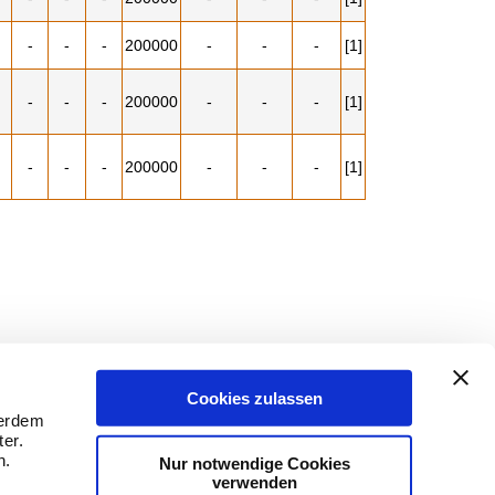
-
-
-
200000
-
-
-
[1]
-
-
-
200000
-
-
-
[1]
-
-
-
200000
-
-
-
[1]
Cookies zulassen
ßerdem
er.
n.
Nur notwendige Cookies
verwenden