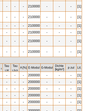
-
-
-
210000
-
-
-
[1]
-
-
-
210000
-
-
-
[1]
-
-
-
210000
-
-
-
[1]
-
-
-
210000
-
-
-
[1]
-
-
-
210000
-
-
-
[1]
-
-
-
210000
-
-
-
[1]
Tau
Tau
Dichte
u
A [%]
E-Modul
G-Modul
p zul
Lit.
t
[kg/m³]
t,W
t,Sch
-
-
-
200000
-
-
-
[1]
-
-
-
200000
-
-
-
[1]
-
-
-
200000
-
-
-
[1]
-
-
-
200000
-
-
-
[1]
-
-
-
200000
-
-
-
[1]
-
-
-
200000
-
-
-
[1]