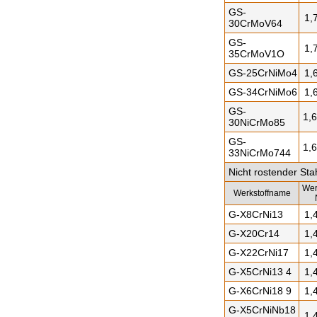
GS-
1,
30CrMoV64
GS-
1,
35CrMoV1O
GS-25CrNiMo4
1,
GS-34CrNiMo6
1,
GS-
1,
30NiCrMo85
GS-
1,
33NiCrMo744
Nicht rostender St
Wer
Werkstoffname
G-X8CrNi13
1,
G-X20Cr14
1,
G-X22CrNi17
1,
G-X5CrNi13 4
1,
G-X6CrNi18 9
1,
G-X5CrNiNb18
1,