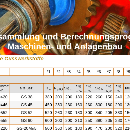
sammlung und Berechnungspr
Maschinen- und Anlagenbau
te Gusswerkstoffe
*1
*2
*3
*4
*5
*6
*7
*8
*
kstoff
Sig
Sig
Sig
Sig
alte Bez.
R
R
Sig
Sig
Ta
m
p0,2
zd
b
Nr.
zd,W
zd,Sch
b,W
b,Sch
0420
GS 38
380
200
200
130
220
260
150
240
12
0446
GS 45
450
230
230
160
260
300
180
290
13
0552
GS 52
520
260
260
180
300
340
205
330
15
0558
GS 60
600
300
300
210
350
390
235
380
17
6220
GS-20Mn5
500
360
360
180
290
470
200
320
21