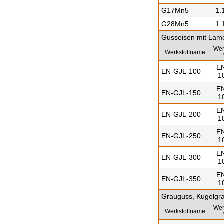
G17Mn5
1.
G28Mn5
1.
Gusseisen mit Lame
Wer
Werkstoffname
E
EN-GJL-100
1
E
EN-GJL-150
1
E
EN-GJL-200
1
E
EN-GJL-250
1
E
EN-GJL-300
1
E
EN-GJL-350
1
Grauguss, Kugelgra
Wer
Werkstoffname