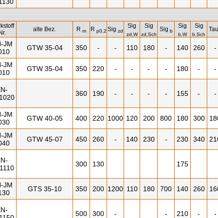
1130
kstoff
Sig
Sig
Sig
Sig
alte Bez.
R
R
Sig
Sig
Ta
m
p0,2
zd
b
Nr.
zd,W
zd,Sch
b,W
b,Sch
-JM
GTW 35-04
350
-
-
110
180
-
140
260
-
010
-JM
GTW 35-04
350
220
-
-
-
-
180
-
-
010
N-
360
190
-
-
-
-
155
-
-
1020
-JM
GTW 40-05
400
220
1000
120
200
800
180
300
18
030
-JM
GTW 45-07
450
260
-
140
230
-
230
340
21
040
N-
300
130
175
1110
-JM
GTS 35-10
350
200
1200
110
180
700
140
260
16
130
N-
500
300
-
-
210
-
-
1150