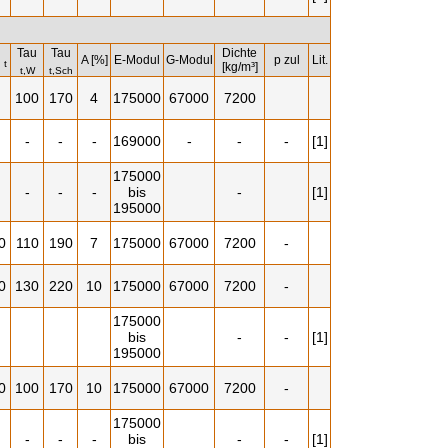
Tau
Tau
Dichte
u
A [%]
E-Modul
G-Modul
p zul
Lit.
t
[kg/m³]
t,W
t,Sch
100
170
4
175000
67000
7200
-
-
-
169000
-
-
-
[1]
175000
-
-
-
bis
-
[1]
195000
0
110
190
7
175000
67000
7200
-
0
130
220
10
175000
67000
7200
-
175000
bis
-
-
[1]
195000
0
100
170
10
175000
67000
7200
-
175000
-
-
-
bis
-
-
[1]