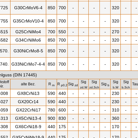
7725
G30CrMoV6-4
850
700
-
-
-
-
320
-
-
7755
G35CrMoV10-4
850
700
-
-
-
-
320
-
-
6515
G25CrNiMo4
700
550
-
-
-
-
270
-
-
6582
G34CrNiMo6
850
700
-
-
-
-
320
-
-
6570.
G30NiCrMo8-5
850
700
-
-
-
-
320
-
-
6740.
G33NiCrMo7-4-4
850
700
-
-
-
-
320
-
-
ahlguss (DIN 17445)
kstoff
Sig
Sig
Sig
Sig
alte Bez.
R
R
Sig
Sig
Ta
m
p0,2
zd
b
Nr.
zd,W
zd,Sch
b,W
b,Sch
4008
GX8CrNi13
590
440
-
-
-
-
230
-
-
4027
GX20Cr14
590
440
-
-
-
-
230
-
-
4059
GX22CrNi17
780
600
-
-
-
-
310
-
-
4313
GX5CrNi13-4
900
830
-
-
-
-
360
-
-
4308
GX6CrNi18-9
440
175
-
-
-
-
170
-
-
4552
GX5CrNiNb18-9
440
175
-
-
-
-
170
-
-