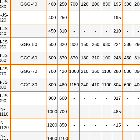
-JS
GGG-40
400
250
700
120
200
830
195
300
20
030
-JS-
400
250
-
-
-
-
195
-
-
020
-JS
450
310
-
-
-
-
210
-
-
040
-JS
GGG-50
500
320
800
150
260
930
224
380
26
050
-JS
GGG-60
600
370
870
180
310
100
248
450
31
060
-JS
GGG-70
700
420
1000
210
360
1100
280
530
35
070
-JS
GGG-80
800
480
1150
240
410
1100
304
600
40
080
-JS
900
600
-
-
-
-
317
-
-
090
N-
1000
700
-
-
-
-
485
-
-
1110
N-
1200
850
-
-
-
-
415
-
-
1120
N-
1400
1100
-
-
-
-
-
-
-