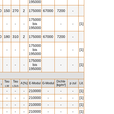
195000
0
150
270
2
175000
67000
7200
-
175000
-
-
-
bis
-
-
[1]
195000
0
180
310
2
175000
67000
7200
-
175000
-
-
-
bis
-
-
[1]
195000
175000
-
-
-
bis
-
-
[1]
195000
Tau
Tau
Dichte
u
A [%]
E-Modul
G-Modul
p zul
Lit.
t
[kg/m³]
t,W
t,Sch
-
-
-
210000
-
-
-
[1]
-
-
-
210000
-
-
-
[1]
-
-
-
210000
-
-
-
[1]
-
-
-
210000
-
-
-
[1]