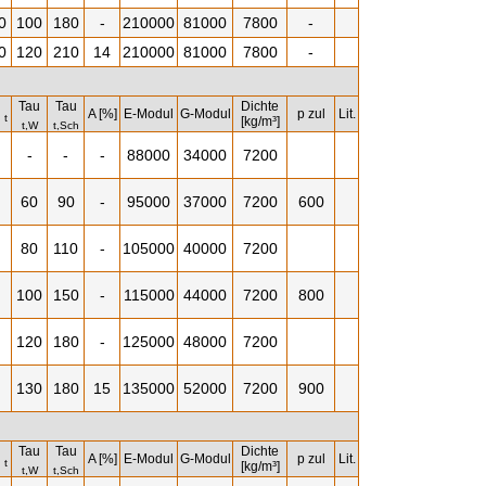
0
100
180
-
210000
81000
7800
-
0
120
210
14
210000
81000
7800
-
Tau
Tau
Dichte
u
A [%]
E-Modul
G-Modul
p zul
Lit.
t
[kg/m³]
t,W
t,Sch
-
-
-
88000
34000
7200
60
90
-
95000
37000
7200
600
80
110
-
105000
40000
7200
100
150
-
115000
44000
7200
800
120
180
-
125000
48000
7200
130
180
15
135000
52000
7200
900
Tau
Tau
Dichte
u
A [%]
E-Modul
G-Modul
p zul
Lit.
t
[kg/m³]
t,W
t,Sch