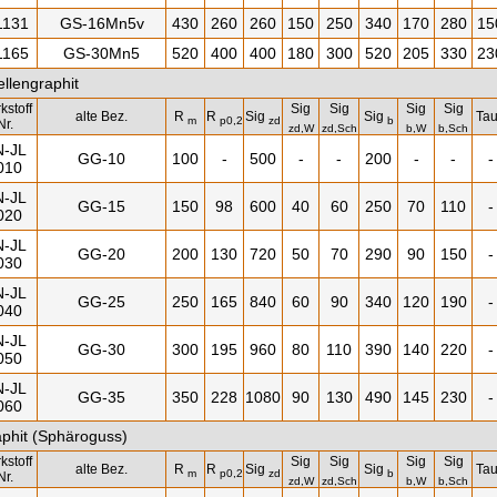
1131
GS-16Mn5v
430
260
260
150
250
340
170
280
15
1165
GS-30Mn5
520
400
400
180
300
520
205
330
23
llengraphit
kstoff
Sig
Sig
Sig
Sig
alte Bez.
R
R
Sig
Sig
Ta
m
p0,2
zd
b
Nr.
zd,W
zd,Sch
b,W
b,Sch
N-JL
GG-10
100
-
500
-
-
200
-
-
-
010
N-JL
GG-15
150
98
600
40
60
250
70
110
-
020
N-JL
GG-20
200
130
720
50
70
290
90
150
-
030
N-JL
GG-25
250
165
840
60
90
340
120
190
-
040
N-JL
GG-30
300
195
960
80
110
390
140
220
-
050
N-JL
GG-35
350
228
1080
90
130
490
145
230
-
060
phit (Sphäroguss)
kstoff
Sig
Sig
Sig
Sig
alte Bez.
R
R
Sig
Sig
Ta
m
p0,2
zd
b
Nr.
zd,W
zd,Sch
b,W
b,Sch