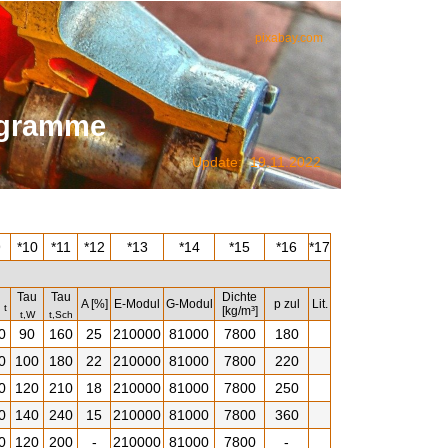
pixabay.com
ogramme
Update: 19.11.2022
9
*10
*11
*12
*13
*14
*15
*16
*17
Tau
Tau
Dichte
u
A [%]
E-Modul
G-Modul
p zul
Lit.
t
[kg/m³]
t,W
t,Sch
0
90
160
25
210000
81000
7800
180
0
100
180
22
210000
81000
7800
220
0
120
210
18
210000
81000
7800
250
0
140
240
15
210000
81000
7800
360
0
120
200
-
210000
81000
7800
-