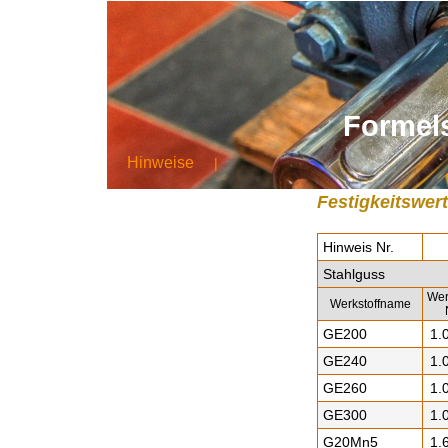
Formel
Hinweise
|
Festigkeitswer
Hinweis Nr.
Stahlguss
Wer
Werkstoffname
GE200
1.
GE240
1.
GE260
1.
GE300
1.
G20Mn5
1.