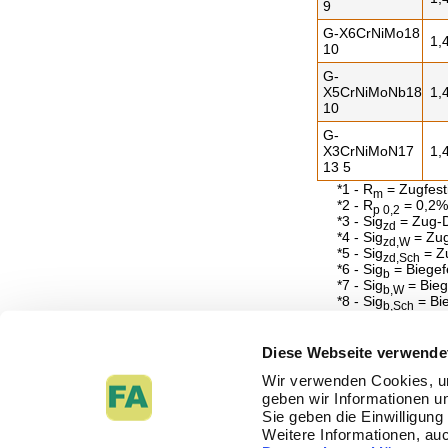
9
G-X6CrNiMo18
1,
10
G-
X5CrNiMoNb18
1,
10
G-
X3CrNiMoN17
1,
13 5
*1 - R
= Zugfest
m
*2 - R
= 0,2%
p 0,2
*3 - Sig
= Zug-D
zd
*4 - Sig
= Zug
zd,W
*5 - Sig
= Zu
zd,Sch
*6 - Sig
= Biegef
b
*7 - Sig
= Bieg
b,W
*8 - Sig
= Bie
b,Sch
*9 - Tau
= Torsio
t
*10 - Tau
= Tor
t,W
*11 - Tau
= To
Diese Webseite verwende
t,Sch
*12 - A = Bruchd
Wir verwenden Cookies, u
*13 - E-Modul = 
*14 - G-Modul = 
geben wir Informationen u
*16 - p
= zul. D
Sie geben die Einwilligun
zul
*17 - Lit = Litera
Weitere Informationen, auc
Literatur: