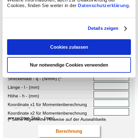
Cookies, finden Sie weiter in der
Datenschutzerklärung.
Details zeigen
Cookies zulassen
Nur notwendige Cookies verwenden
Eingabewerte:
Streckenlast - q - (N/mm) (*
Länge - l - (mm)
Höhe - h - (mm)
Koordinate x1 für Momentenberechnung
am linken Stab - (mm)
Koordinate x2 für Momentenberechnung
am rechten Stab - (mm)
(* Siehe Allgemeine Hinweise auf der Auswahlseite.