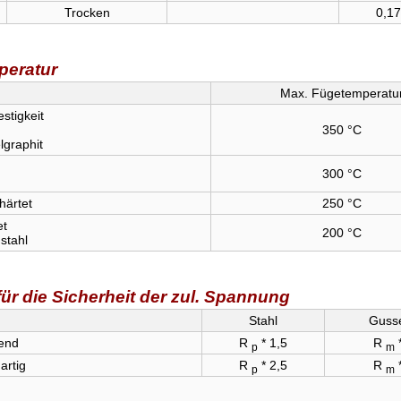
Trocken
0,17
peratur
Max. Fügetemperatu
stigkeit
350 °C
lgraphit
300 °C
härtet
250 °C
et
200 °C
stahl
ür die Sicherheit der zul. Spannung
Stahl
Guss
end
R
* 1,5
R
*
p
m
artig
R
* 2,5
R
*
p
m