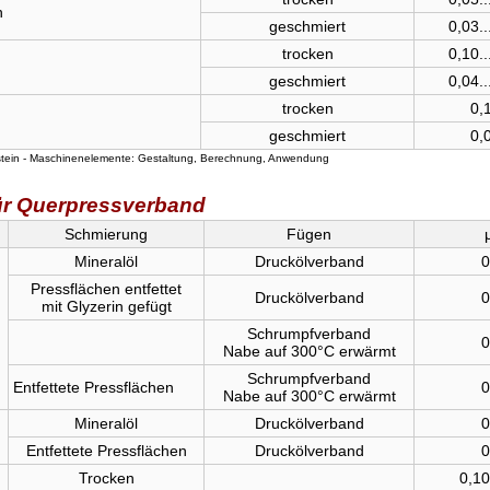
n
geschmiert
0,03..
trocken
0,10..
geschmiert
0,04..
trocken
0,1
geschmiert
0,0
stein - Maschinenelemente: Gestaltung, Berechnung, Anwendung
für Querpressverband
Schmierung
Fügen
Mineralöl
Druckölverband
0
Pressflächen entfettet
Druckölverband
0
mit Glyzerin gefügt
Schrumpfverband
0
Nabe auf 300°C erwärmt
Schrumpfverband
Entfettete Pressflächen
0
Nabe auf 300°C erwärmt
Mineralöl
Druckölverband
0
Entfettete Pressflächen
Druckölverband
0
Trocken
0,10