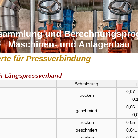
sammlung und Berechnungspr
Maschinen- und Anlagenbau
rte für Pressverbindung
für Längspressverband
Schmierung
0,07..
trocken
0,1
0,06..
geschmiert
0,0
trocken
0,05..
geschmiert
0,04..
trocken
0,05..