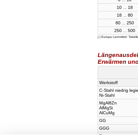
10 ... 18
18 ... 80
80 ... 250
250 ... 500
[ ] Europa Lernmittel: Tabel
Längenausdehn
Erwärmen und
Werkstoff
C-Stahl niedrig legie
Ni-Stahl
MgAl8Zn
AlMgSi
AlCuMg
GG
GGG
Temperguss