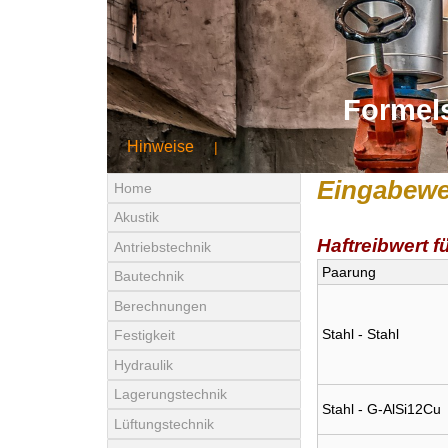
Formel
Hinweise
|
Eingabewe
Home
Akustik
Haftreibwert 
Antriebstechnik
Paarung
Bautechnik
Berechnungen
Stahl - Stahl
Festigkeit
Hydraulik
Lagerungstechnik
Stahl - G-AlSi12Cu
Lüftungstechnik