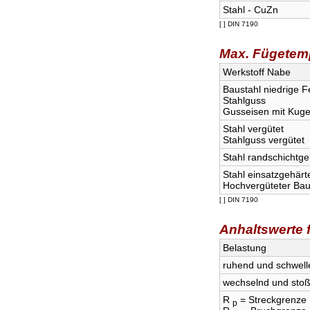
Stahl - CuZn
[ ] DIN 7190
Max. Fügetem
Werkstoff Nabe
Baustahl niedrige Fe
Stahlguss
Gusseisen mit Kuge
Stahl vergütet
Stahlguss vergütet
Stahl randschichtge
Stahl einsatzgehärt
Hochvergüteter Bau
[ ] DIN 7190
Anhaltswerte f
Belastung
ruhend und schwell
wechselnd und stoß
R
= Streckgrenze
p