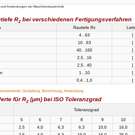
gen und Anwendungen der Maschinenbautechnik
tiefe R
bei verschiedenen Fertigungsverfahren
z
n
Rautiefe Rz
Liet
4...63
[ 
10...63
[ 
40...160
[ 
2,5...16
[ 
2,5...40
[ 
en
1...10
[ 
0,4...1,0
[ 
inenelemente: Gestaltung, Berechnung, Anwendung
rte für R
(μm) bei ISO Toleranzgrad
z
Toleranzgrad
5
6
7
8
9
10
2,5
4,0
6,3
6,3
10,0
16,0
2,5
4,0
6,3
10,0
16,0
25,0