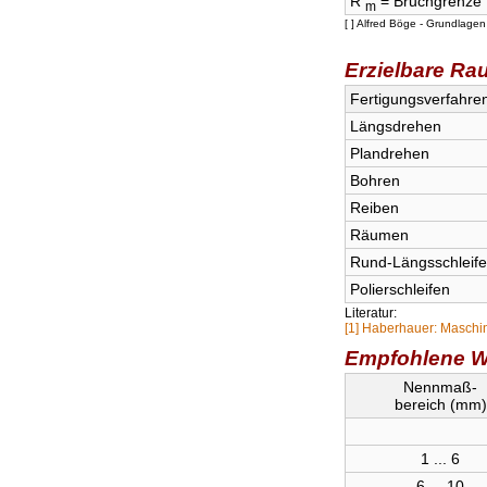
R
= Bruchgrenze
m
[ ] Alfred Böge - Grundla
Erzielbare Rau
Fertigungsverfahre
Längsdrehen
Plandrehen
Bohren
Reiben
Räumen
Rund-Längsschleif
Polierschleifen
Literatur:
[1] Haberhauer: Masch
Empfohlene We
Nennmaß-
bereich (mm)
1 ... 6
6 ... 10