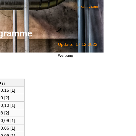
pixabay.com
ogramme
Update: 17.12.2022
Werbung
μ
H
.0,15 [1]
0 [2]
.0,10 [1]
8 [2]
.0,09 [1]
.0,06 [1]
.0,09 [1]