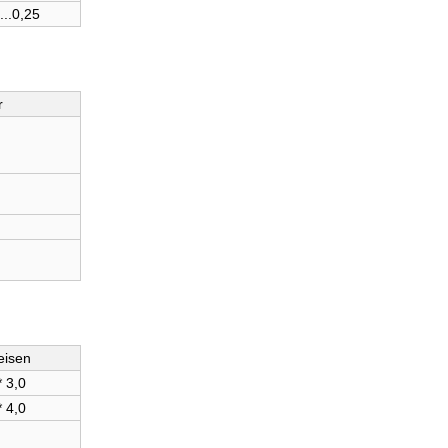
...0,25
r
eisen
 3,0
 4,0