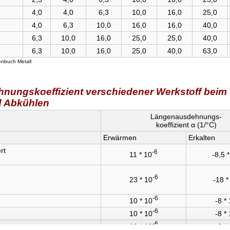
4,0
4,0
6,3
10,0
16,0
25,0
4,0
6,3
10,0
16,0
16,0
40,0
6,3
10,0
16,0
25,0
25,0
40,0
6,3
10,0
16,0
25,0
40,0
63,0
lenbuch Metall
ungskoeffizient verschiedener Werkstoff beim
 Abkühlen
Längenausdehnungs-
koeffizient α (1/°C)
Erwärmen
Erkalten
rt
-6
11 * 10
-8,5 
-6
23 * 10
-18 *
-6
10 * 10
-8 *
-6
10 * 10
-8 *
-6
10 * 10
-8 *