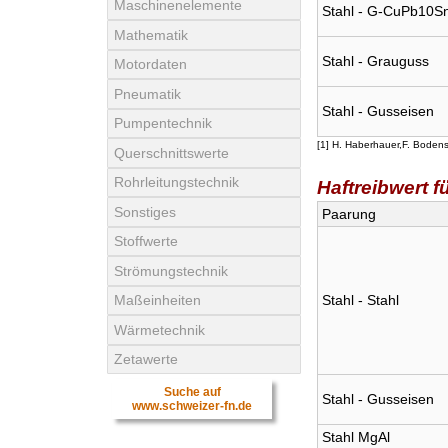
Maschinenelemente
Stahl - G-CuPb10S
Mathematik
Stahl - Grauguss
Motordaten
Pneumatik
Stahl - Gusseisen
Pumpentechnik
[1] H. Haberhauer,F. Boden
Querschnittswerte
Rohrleitungstechnik
Haftreibwert 
Sonstiges
Paarung
Stoffwerte
Strömungstechnik
Stahl - Stahl
Maßeinheiten
Wärmetechnik
Zetawerte
Suche auf
Stahl - Gusseisen
www.schweizer-fn.de
Stahl MgAl