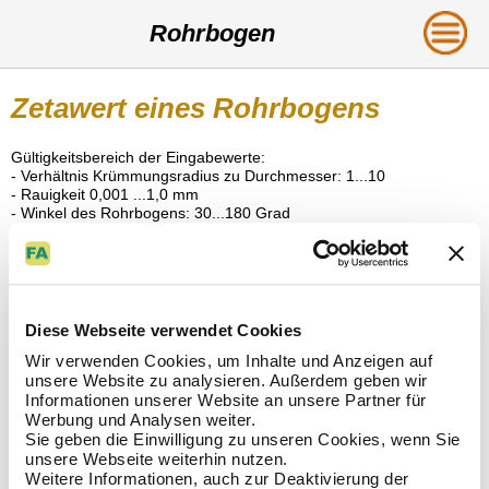
Rohrbogen
Zetawert eines Rohrbogens
Gültigkeitsbereich der Eingabewerte:
- Verhältnis Krümmungsradius zu Durchmesser: 1...10
- Rauigkeit 0,001 ...1,0 mm
- Winkel des Rohrbogens: 30...180 Grad
Diese Webseite verwendet Cookies
Wir verwenden Cookies, um Inhalte und Anzeigen auf
unsere Website zu analysieren. Außerdem geben wir
Eingabewerte:
Informationen unserer Website an unsere Partner für
Werbung und Analysen weiter.
Rohrinnendurchmesser - d
- (mm)
Sie geben die Einwilligung zu unseren Cookies, wenn Sie
Krümmungsradius - R
- (mm) -
oder
unsere Webseite weiterhin nutzen.
Weitere Informationen, auch zur Deaktivierung der
Verhältnis - R/d
- (-) -
eingeben